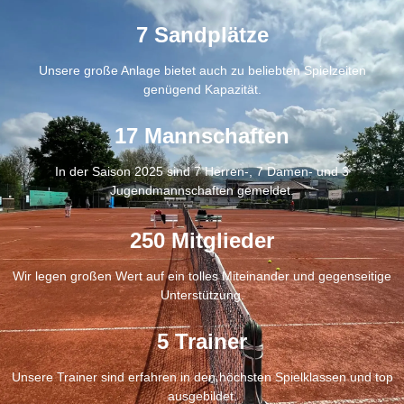
7 Sandplätze
Unsere große Anlage bietet auch zu beliebten Spielzeiten
genügend Kapazität.
17 Mannschaften
In der Saison 2025 sind 7 Herren-, 7 Damen- und 3
Jugendmannschaften gemeldet.
250 Mitglieder
Wir legen großen Wert auf ein tolles Miteinander und gegenseitige
Unterstützung.
5 Trainer
Unsere Trainer sind erfahren in den höchsten Spielklassen und top
ausgebildet.